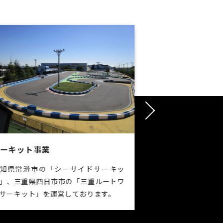
イベント事業
教育事業
キッズカート体験やフォーミュラカーの
ショウイン式の
展示等、モータースポーツに関したイベ
全個別 ＋ 毎
ントを中心に行っております。
陰塾 香久山校で